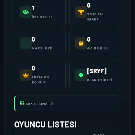
0
1
TOPLAM
ÜYE SAYISI
ŞEREF
0
0
MAKS. ÜYE
GC BONUS
0
[SRYF]
PREMIUM
KLAN ETIKETI
BONUS
herkez davetlidir!
OYUNCU LISTESI