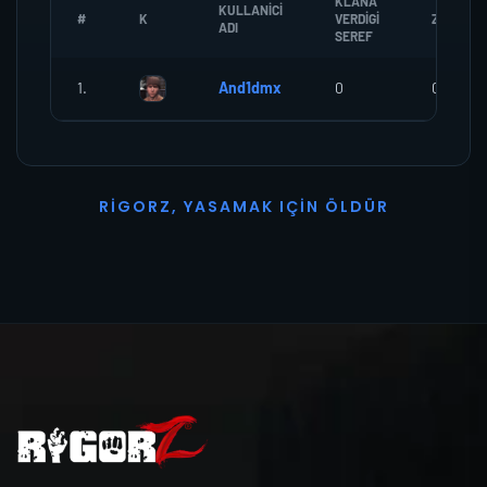
KLANA
KULLANICI
#
K
VERDIGI
ZOMBI
ADI
SEREF
1.
And1dmx
0
0
R
I
G
O
R
Z
,
Y
A
S
A
M
A
K
I
Ç
I
N
Ö
L
D
Ü
R