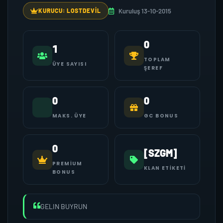
Kuruluş 13-10-2015
KURUCU: LOSTDEVIL
0
1
TOPLAM
ÜYE SAYISI
ŞEREF
0
0
MAKS. ÜYE
GC BONUS
0
[SZGM]
PREMIUM
KLAN ETIKETI
BONUS
GELIN BUYRUN