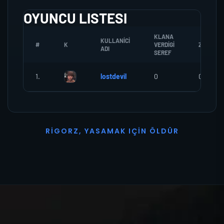
OYUNCU LISTESI
KLANA
KULLANICI
#
K
VERDIGI
ZOMBI
ADI
SEREF
1.
lostdevil
0
0
R
I
G
O
R
Z
,
Y
A
S
A
M
A
K
I
Ç
I
N
Ö
L
D
Ü
R