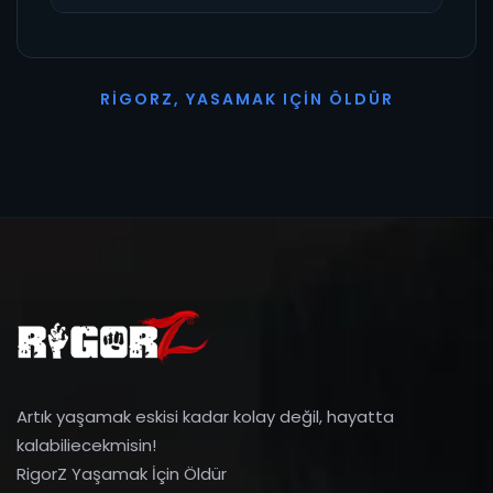
R
I
G
O
R
Z
,
Y
A
S
A
M
A
K
I
Ç
I
N
Ö
L
D
Ü
R
Artık yaşamak eskisi kadar kolay değil, hayatta
kalabiliecekmisin!
RigorZ Yaşamak İçin Öldür