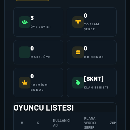
0
3
TOPLAM
ÜYE SAYISI
ŞEREF
0
0
MAKS. ÜYE
GC BONUS
0
[SKNT]
PREMIUM
KLAN ETIKETI
BONUS
OYUNCU LISTESI
KLANA
KULLANICI
#
K
VERDIGI
ZOMBI
ADI
SEREF