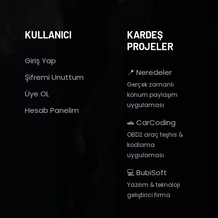
KULLANICI
KARDEŞ
PROJELER
Giriş Yap
📍 Neredeler
Şifremi Unuttum
Gerçek zamanlı
Üye OL
konum paylaşım
uygulaması
Hesab Panelim
🚗 CarCoding
OBD2 araç teşhis &
kodlama
uygulaması
💻 BubiSoft
Yazılım & teknoloji
geliştirici firma