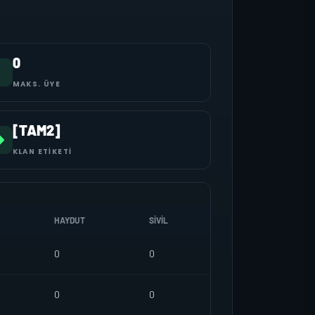
0
MAKS. ÜYE
[TAM2]
KLAN ETIKETI
HAYDUT
SIVIL
0
0
0
0