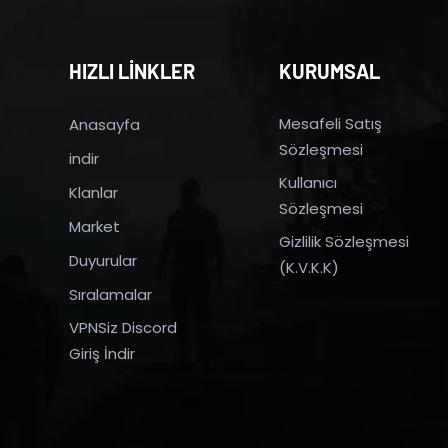
HIZLI LİNKLER
KURUMSAL
Mesafeli Satış
Anasayfa
Sözleşmesi
indir
Kullanıcı
Klanlar
Sözleşmesi
Market
Gizlilik Sözleşmesi
Duyurular
(K.V.K.K)
Sıralamalar
VPNSiz Discord
Giriş İndir