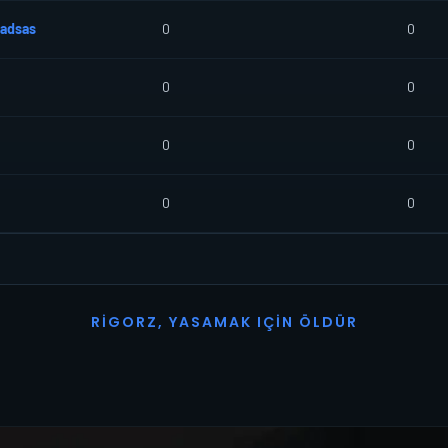
adsas
0
0
0
0
0
0
0
0
R
I
G
O
R
Z
,
Y
A
S
A
M
A
K
I
Ç
I
N
Ö
L
D
Ü
R