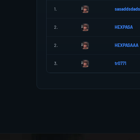
1.
sasaddsdads
2.
HEXPASA
2.
HEXPASAAA
3.
tr0771