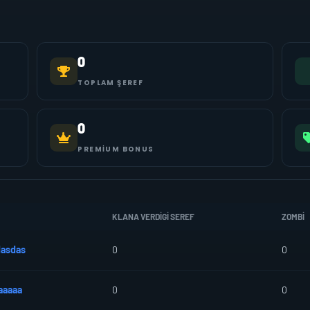
0
TOPLAM ŞEREF
0
PREMIUM BONUS
KLANA VERDIGI SEREF
ZOMBI
dasdas
0
0
aaaaa
0
0