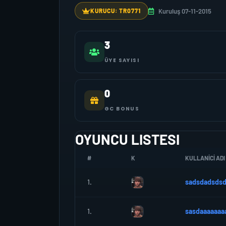
Kuruluş 07-11-2015
KURUCU: TR0771
3
ÜYE SAYISI
0
GC BONUS
OYUNCU LISTESI
#
K
KULLANICI ADI
1.
sadsdadsds
1.
sasdaaaaaaa