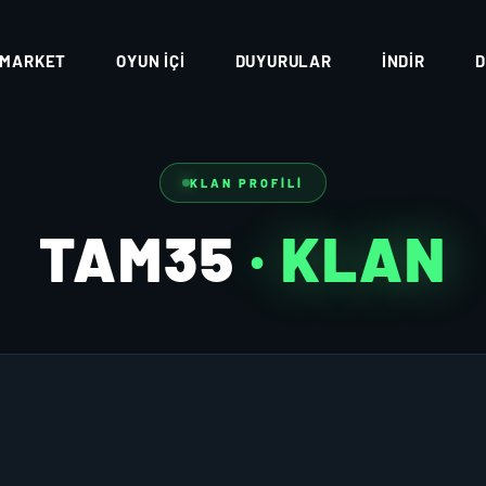
MARKET
OYUN İÇI
DUYURULAR
İNDIR
D
KLAN PROFILI
TAM35
· KLAN