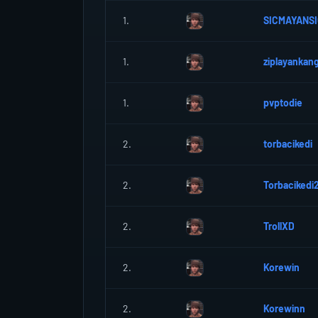
1.
SICMAYANS
1.
ziplayankan
1.
pvptodie
2.
torbacikedi
2.
Torbacikedi
2.
TrollXD
2.
Korewin
2.
Korewinn