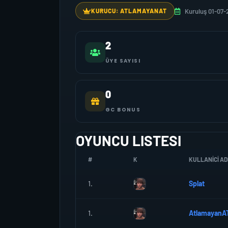
Kuruluş 01-07-
KURUCU: ATLAMAYANAT
2
ÜYE SAYISI
0
GC BONUS
OYUNCU LISTESI
#
K
KULLANICI AD
1.
Splat
1.
AtlamayanA