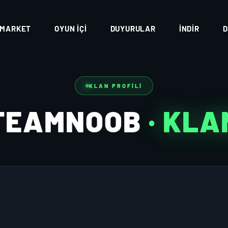
MARKET
OYUN İÇI
DUYURULAR
İNDIR
D
KLAN PROFILI
TEAMNOOB
· KLA