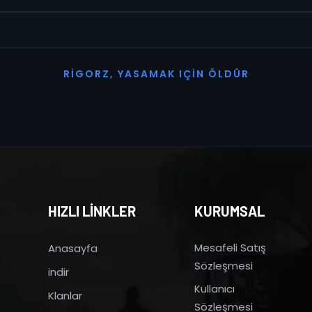
R
I
G
O
R
Z
,
Y
A
S
A
M
A
K
I
Ç
I
N
Ö
L
D
Ü
R
HIZLI LİNKLER
KURUMSAL
Mesafeli Satış
Anasayfa
Sözleşmesi
indir
Kullanıcı
Klanlar
Sözleşmesi