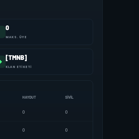
0
MAKS. ÜYE
[TMNB]
KLAN ETIKETI
HAYDUT
SIVIL
0
0
0
0