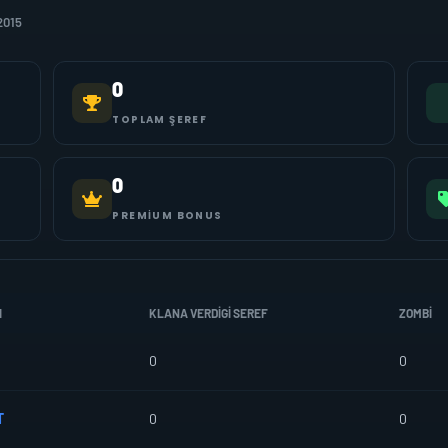
2015
0
TOPLAM ŞEREF
0
PREMIUM BONUS
I
KLANA VERDIGI SEREF
ZOMBI
0
0
T
0
0