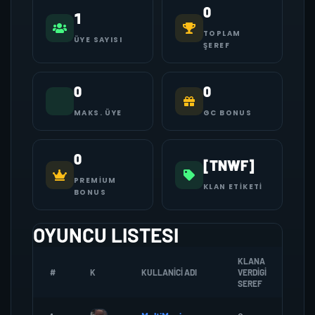
0
1
TOPLAM
ÜYE SAYISI
ŞEREF
0
0
MAKS. ÜYE
GC BONUS
0
[TNWF]
PREMIUM
KLAN ETIKETI
BONUS
OYUNCU LISTESI
KLANA
#
K
KULLANICI ADI
VERDIGI
ZOM
SEREF