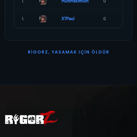
1.
MultiMaximum
0
0
1.
X7Paul
0
0
R
I
G
O
R
Z
,
Y
A
S
A
M
A
K
I
Ç
I
N
Ö
L
D
Ü
R