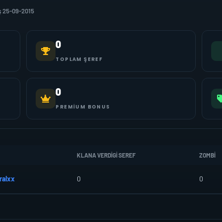
 25-09-2015
0
TOPLAM ŞEREF
0
PREMIUM BONUS
KLANA VERDIGI SEREF
ZOMBI
ralxx
0
0