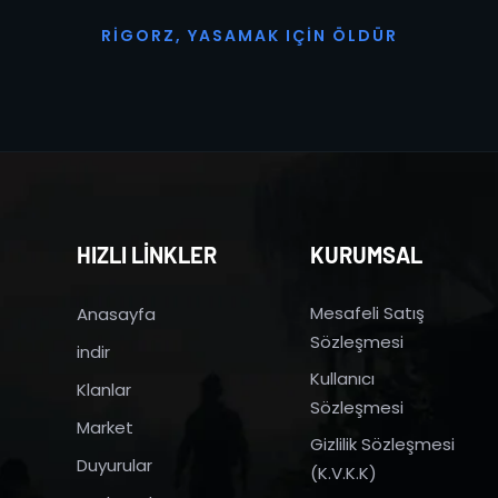
R
I
G
O
R
Z
,
Y
A
S
A
M
A
K
I
Ç
I
N
Ö
L
D
Ü
R
HIZLI LİNKLER
KURUMSAL
Mesafeli Satış
Anasayfa
Sözleşmesi
indir
Kullanıcı
Klanlar
Sözleşmesi
Market
Gizlilik Sözleşmesi
Duyurular
(K.V.K.K)