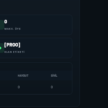
0
MAKS. ÜYE
[PROO]
KLAN ETIKETI
HAYDUT
SIVIL
0
0