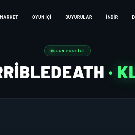
MARKET
OYUN İÇI
DUYURULAR
İNDIR
D
KLAN PROFILI
RRIBLEDEATH
· 