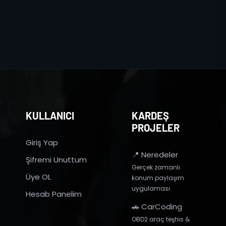
KULLANICI
KARDEŞ
PROJELER
Giriş Yap
📍 Neredeler
Şifremi Unuttum
Gerçek zamanlı
Üye OL
konum paylaşım
uygulaması
Hesab Panelim
🚗 CarCoding
OBD2 araç teşhis &