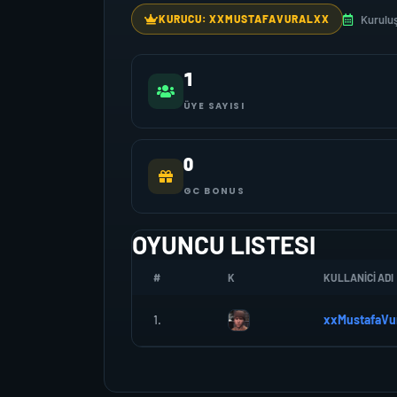
Kuruluş
KURUCU: XXMUSTAFAVURALXX
1
ÜYE SAYISI
0
GC BONUS
OYUNCU LISTESI
#
K
KULLANICI ADI
1.
xxMustafaVu