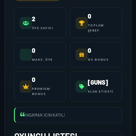
0
2
TOPLAM
ÜYE SAYISI
ŞEREF
0
0
MAKS. ÜYE
GC BONUS
0
[GUNS]
PREMIUM
KLAN ETIKETI
BONUS
YASAMAK ICIN KATIL!