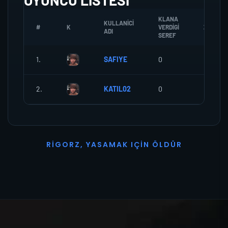
OYUNCU LISTESI
KLANA
KULLANICI
#
K
VERDIGI
ZOMBI
ADI
SEREF
1.
SAFIYE
0
0
2.
KATIL02
0
0
R
I
G
O
R
Z
,
Y
A
S
A
M
A
K
I
Ç
I
N
Ö
L
D
Ü
R