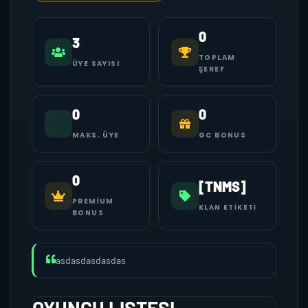
0
3
TOPLAM
ÜYE SAYISI
ŞEREF
0
0
MAKS. ÜYE
GC BONUS
0
[TNMS]
PREMIUM
KLAN ETIKETI
BONUS
asdasdasdasdas