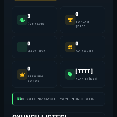
0
3
TOPLAM
ÜYE SAYISI
ŞEREF
0
0
MAKS. ÜYE
GC BONUS
0
[TTTT]
PREMIUM
KLAN ETIKETI
BONUS
hOSGELDINIZ sAYGI HERSEYDEN ONCE GELIR