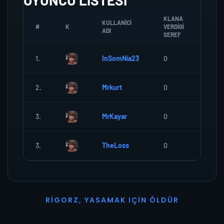
OYUNCU LISTESI
KLANA
KULLANICI
#
K
VERDIGI
ZOMB
ADI
SEREF
1.
InSomNia23
0
0
2.
Mrkurt
0
0
3.
MrKayar
0
0
3.
TheLoss
0
0
R
I
G
O
R
Z
,
Y
A
S
A
M
A
K
I
Ç
I
N
Ö
L
D
Ü
R