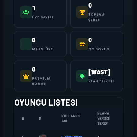
0
1
TOPLAM
ÜYE SAYISI
ŞEREF
0
0
MAKS. ÜYE
GC BONUS
0
[WAST]
PREMIUM
KLAN ETIKETI
BONUS
OYUNCU LISTESI
KLANA
KULLANICI
#
K
VERDIGI
ZOMBI
ADI
SEREF