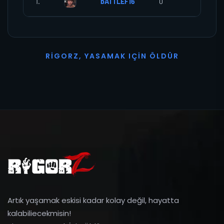
1.
bATTLEF16
0
0
R
I
G
O
R
Z
,
Y
A
S
A
M
A
K
I
Ç
I
N
Ö
L
D
Ü
R
Artık yaşamak eskisi kadar kolay değil, hayatta
kalabiliecekmisin!