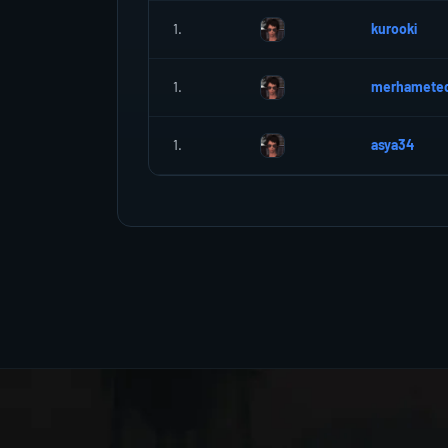
1.
kurooki
1.
merhameted
1.
asya34