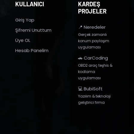
KULLANICI
KARDEŞ
PROJELER
Giriş Yap
📍 Neredeler
Şifremi Unuttum
Gerçek zamanlı
Üye OL
konum paylaşım
uygulaması
Hesab Panelim
🚗 CarCoding
OBD2 araç teşhis &
kodlama
uygulaması
💻 BubiSoft
Yazılım & teknoloji
geliştirici firma