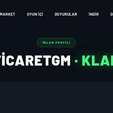
MARKET
OYUN İÇI
DUYURULAR
İNDIR
D
KLAN PROFILI
TICARETGM
· KLA