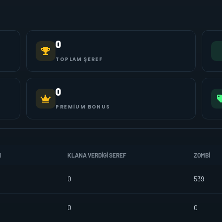
0
TOPLAM ŞEREF
0
PREMIUM BONUS
I
KLANA VERDIGI SEREF
ZOMBI
0
539
0
0