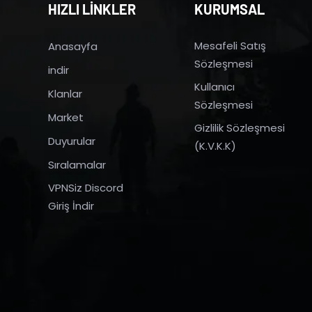
HIZLI LİNKLER
KURUMSAL
Mesafeli Satış
Anasayfa
Sözleşmesi
indir
Kullanıcı
Klanlar
Sözleşmesi
Market
Gizlilik Sözleşmesi
Duyurular
(K.V.K.K)
Sıralamalar
VPNSiz Discord
Giriş İndir