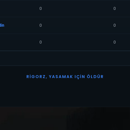
0
0
in
0
0
0
0
R
I
G
O
R
Z
,
Y
A
S
A
M
A
K
I
Ç
I
N
Ö
L
D
Ü
R