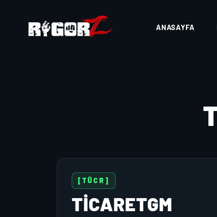
ANASAYFA
[TÜCR]
TICARETGM