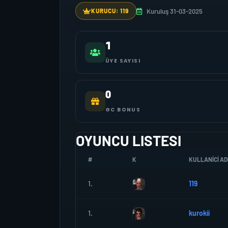
Kuruluş 31-03-2025
KURUCU: 119
1
ÜYE SAYISI
0
GC BONUS
OYUNCU LISTESI
#
K
KULLANICI AD
1.
119
1.
kurokii