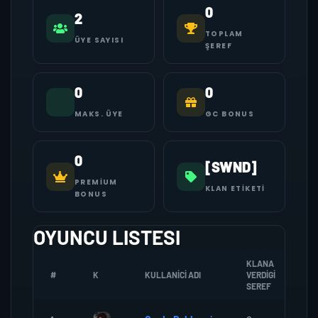
0
2
TOPLAM
ÜYE SAYISI
ŞEREF
0
0
MAKS. ÜYE
GC BONUS
0
[SWND]
PREMIUM
KLAN ETIKETI
BONUS
OYUNCU LISTESI
KLANA
#
K
KULLANICI ADI
VERDIGI
Z
SEREF