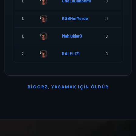
1.
OneLaDabbemi
0
0
1.
KGBHerYerde
0
0
1.
Mahluklar0
0
0
2.
KALELI71
0
0
R
I
G
O
R
Z
,
Y
A
S
A
M
A
K
I
Ç
I
N
Ö
L
D
Ü
R