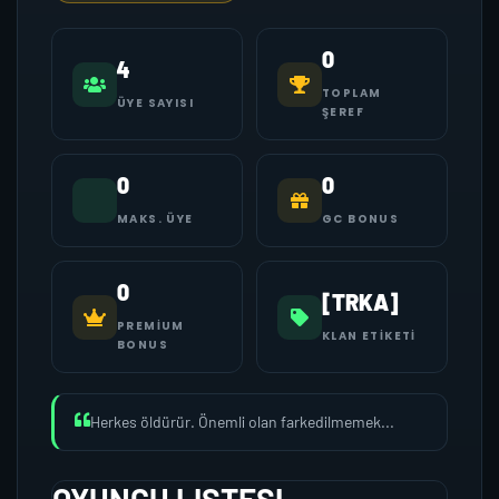
0
4
TOPLAM
ÜYE SAYISI
ŞEREF
0
0
MAKS. ÜYE
GC BONUS
0
[TRKA]
PREMIUM
KLAN ETIKETI
BONUS
Herkes öldürür. Önemli olan farkedilmemek...