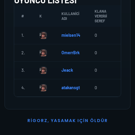
OYUNCU LISTESI
KLANA
KULLANICI
#
K
VERDIGI
ZOMBI
ADI
SEREF
1.
mielsen14
0
0
2.
OmerrBrk
0
0
3.
Jeack
0
0
4.
atakansgt
0
0
R
I
G
O
R
Z
,
Y
A
S
A
M
A
K
I
Ç
I
N
Ö
L
D
Ü
R