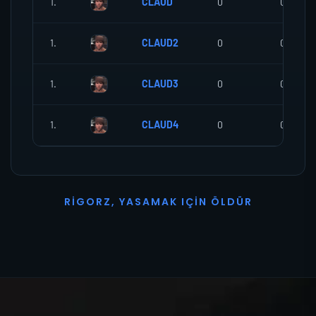
1.
CLAUD
0
0
1.
CLAUD2
0
0
1.
CLAUD3
0
0
1.
CLAUD4
0
0
R
I
G
O
R
Z
,
Y
A
S
A
M
A
K
I
Ç
I
N
Ö
L
D
Ü
R