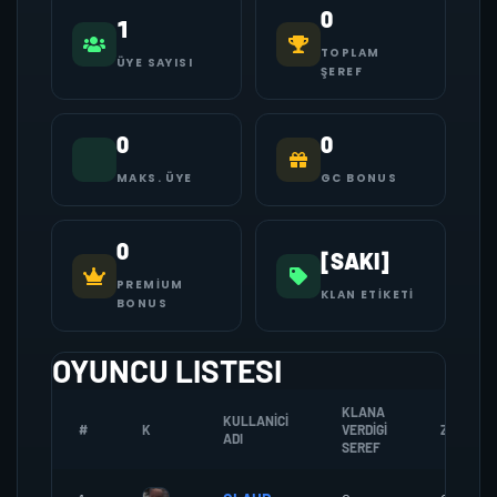
0
1
TOPLAM
ÜYE SAYISI
ŞEREF
0
0
MAKS. ÜYE
GC BONUS
0
[SAKI]
PREMIUM
KLAN ETIKETI
BONUS
OYUNCU LISTESI
KLANA
KULLANICI
#
K
VERDIGI
ZOMBI
ADI
SEREF