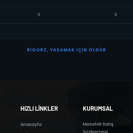
0
0
R
I
G
O
R
Z
,
Y
A
S
A
M
A
K
I
Ç
I
N
Ö
L
D
Ü
R
HIZLI LİNKLER
KURUMSAL
Mesafeli Satış
Anasayfa
Sözleşmesi