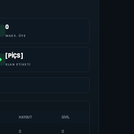
0
MAKS. ÜYE
[PİÇS]
KLAN ETIKETI
HAYDUT
SIVIL
0
0