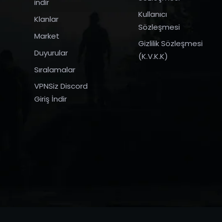
indir
Kullanıcı
Klanlar
Sözleşmesi
Market
Gizlilik Sözleşmesi
Duyurular
(K.V.K.K)
Sıralamalar
VPNSiz Discord
Giriş İndir