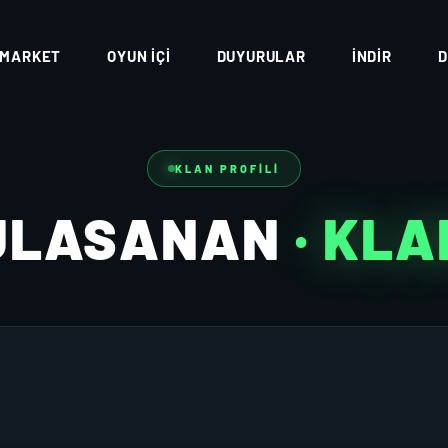
MARKET
OYUN İÇI
DUYURULAR
İNDIR
D
KLAN PROFILI
ULASANAN
· KLA