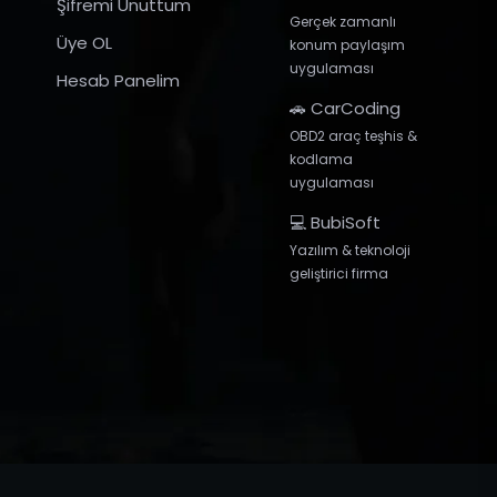
Şifremi Unuttum
Gerçek zamanlı
Üye OL
konum paylaşım
uygulaması
Hesab Panelim
🚗 CarCoding
OBD2 araç teşhis &
kodlama
uygulaması
💻 BubiSoft
Yazılım & teknoloji
geliştirici firma