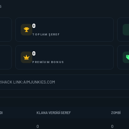
5
0
TOPLAM ŞEREF
0
PREMIUM BONUS
RIHACK LINK:AIMJUNKIES.COM
DI
KLANA VERDIGI SEREF
ZOMBI
0
0