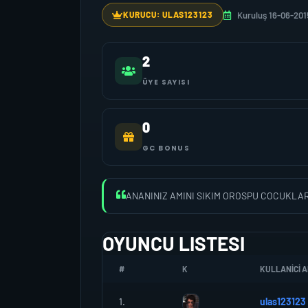
Kuruluş 16-06-201
KURUCU: ULAS123123
2
ÜYE SAYISI
0
GC BONUS
ANANINIZ AMINI SIKIM OROSPU COCUKLA
OYUNCU LISTESI
#
K
KULLANICI A
1.
ulas123123