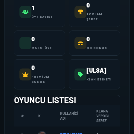
0
1
TOPLAM
ÜYE SAYISI
ŞEREF
0
0
MAKS. ÜYE
GC BONUS
0
[ULSA]
PREMIUM
KLAN ETIKETI
BONUS
OYUNCU LISTESI
KLANA
KULLANICI
#
K
VERDIGI
ZOMBI
ADI
SEREF