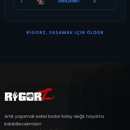
1.
DIRILIS1907
0
0
R
I
G
O
R
Z
,
Y
A
S
A
M
A
K
I
Ç
I
N
Ö
L
D
Ü
R
Artık yaşamak eskisi kadar kolay değil, hayatta
kalabiliecekmisin!