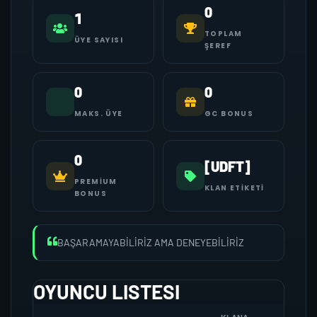
0
1
TOPLAM
ÜYE SAYISI
ŞEREF
0
0
MAKS. ÜYE
GC BONUS
0
[UDFT]
PREMIUM
KLAN ETIKETI
BONUS
BAŞARAMAYABİLİRİZ AMA DENEYEBİLİRİZ
OYUNCU LISTESI