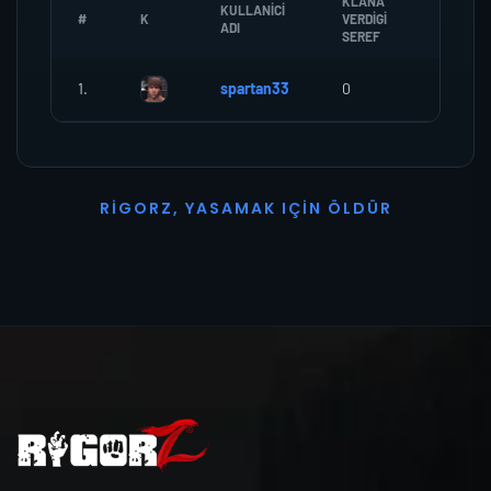
KLANA
KULLANICI
#
K
VERDIGI
ZOMBI
ADI
SEREF
1.
spartan33
0
0
R
I
G
O
R
Z
,
Y
A
S
A
M
A
K
I
Ç
I
N
Ö
L
D
Ü
R