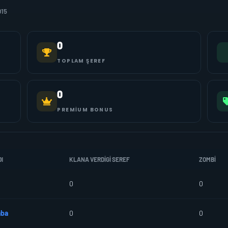
015
0
TOPLAM ŞEREF
0
PREMIUM BONUS
I
KLANA VERDIGI SEREF
ZOMBI
0
0
ba
0
0