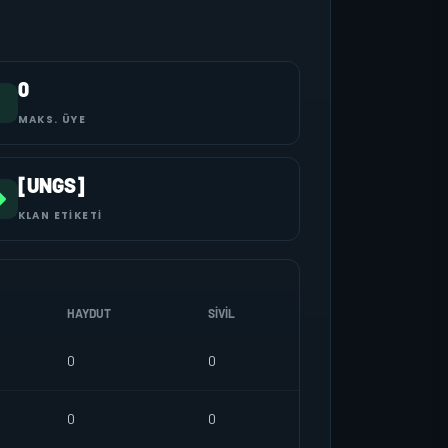
0
MAKS. ÜYE
[UNGS]
KLAN ETIKETI
HAYDUT
SIVIL
0
0
0
0