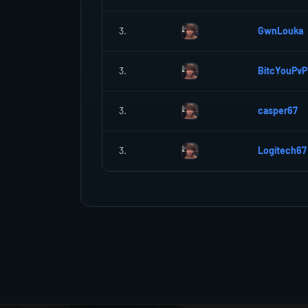
3.
GwnLouka
3.
BitcYouPvP
3.
casper67
3.
Logitech67