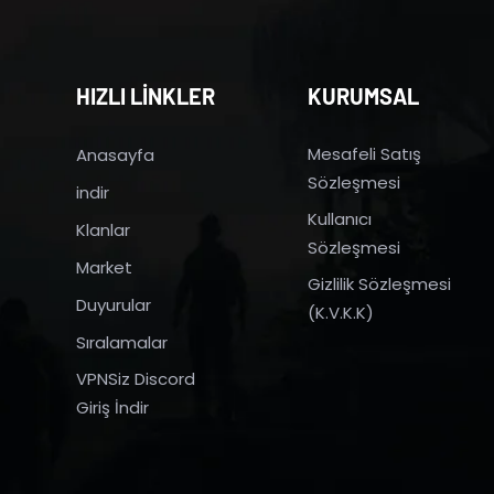
HIZLI LİNKLER
KURUMSAL
Mesafeli Satış
Anasayfa
Sözleşmesi
indir
Kullanıcı
Klanlar
Sözleşmesi
Market
Gizlilik Sözleşmesi
Duyurular
(K.V.K.K)
Sıralamalar
VPNSiz Discord
Giriş İndir