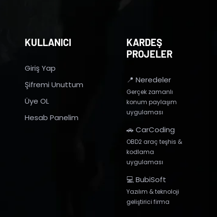
KULLANICI
KARDEŞ
PROJELER
Giriş Yap
📍 Neredeler
Şifremi Unuttum
Gerçek zamanlı
Üye OL
konum paylaşım
uygulaması
Hesab Panelim
🚗 CarCoding
OBD2 araç teşhis &
kodlama
uygulaması
💻 BubiSoft
Yazılım & teknoloji
geliştirici firma