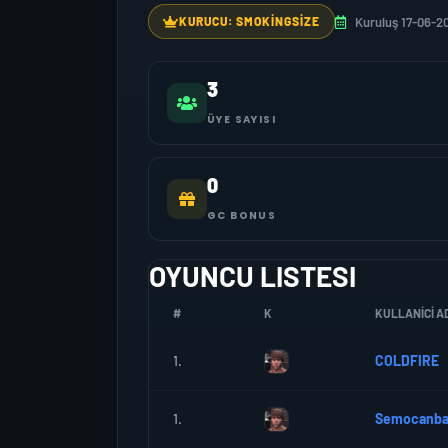
Kuruluş 17-06-2
KURUCU: SMOKINGSIZE
3
ÜYE SAYISI
0
GC BONUS
OYUNCU LISTESI
#
K
KULLANICI AD
1.
COLDFIRE
1.
Semocanba