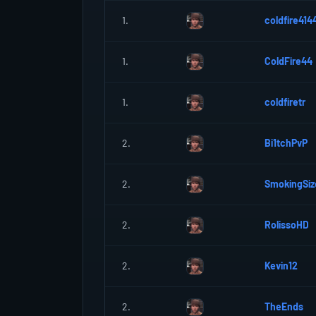
1.
coldfire414
1.
ColdFire44
1.
coldfiretr
2.
Bi1tchPvP
2.
SmokingSiz
2.
RolissoHD
2.
Kevin12
2.
TheEnds