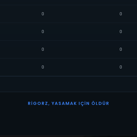
0
0
0
0
0
0
0
0
R
I
G
O
R
Z
,
Y
A
S
A
M
A
K
I
Ç
I
N
Ö
L
D
Ü
R