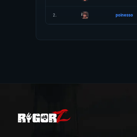
2.
poinesso