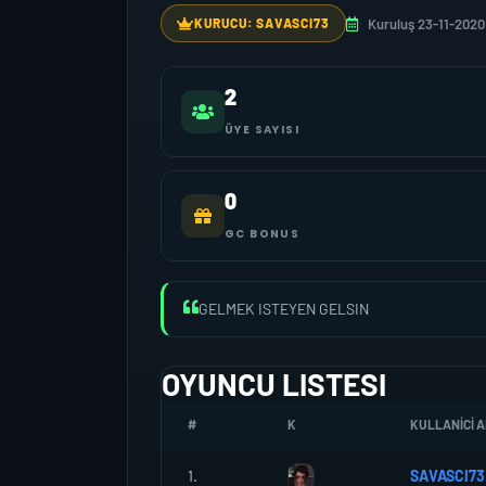
Kuruluş 23-11-2020
KURUCU: SAVASCI73
2
ÜYE SAYISI
0
GC BONUS
GELMEK ISTEYEN GELSIN
OYUNCU LISTESI
#
K
KULLANICI A
1.
SAVASCI73