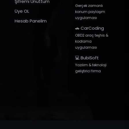
Şifremi Unuttum
Gerçek zamanlı
Üye OL
konum paylaşım
uygulaması
Hesab Panelim
🚗 CarCoding
OBD2 araç teşhis &
kodlama
uygulaması
💻 BubiSoft
Yazılım & teknoloji
geliştirici firma