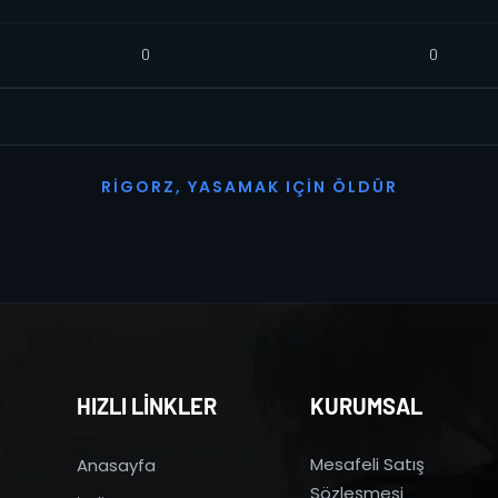
0
0
R
I
G
O
R
Z
,
Y
A
S
A
M
A
K
I
Ç
I
N
Ö
L
D
Ü
R
HIZLI LİNKLER
KURUMSAL
Mesafeli Satış
Anasayfa
Sözleşmesi