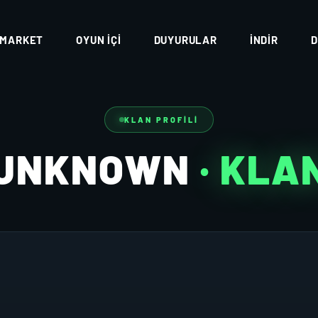
MARKET
OYUN İÇI
DUYURULAR
İNDIR
D
KLAN PROFILI
UNKNOWN
· KLA