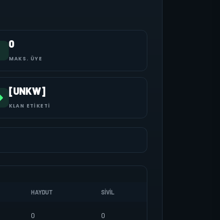
0
MAKS. ÜYE
[UNKW]
KLAN ETIKETI
HAYDUT
SIVIL
0
0