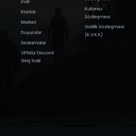
indir
Kullanıcı
Klanlar
Sözleşmesi
Market
Gizlilik Sözleşmesi
Duyurular
(K.V.K.K)
Sıralamalar
VPNSiz Discord
Giriş İndir