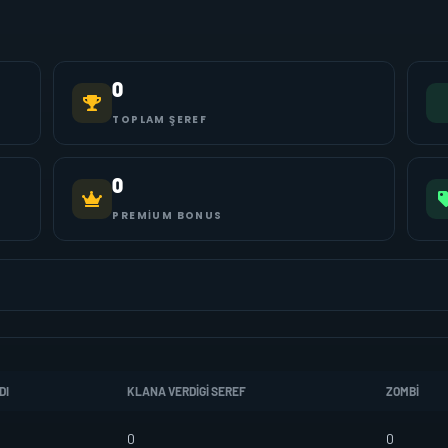
0
TOPLAM ŞEREF
0
PREMIUM BONUS
DI
KLANA VERDIGI SEREF
ZOMBI
0
0