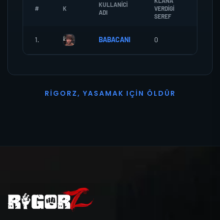
KLANA
KULLANICI
#
K
VERDIGI
ZOMBI
ADI
SEREF
1.
BABACANI
0
0
R
I
G
O
R
Z
,
Y
A
S
A
M
A
K
I
Ç
I
N
Ö
L
D
Ü
R