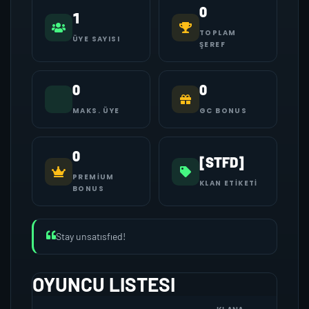
0
1
TOPLAM
ÜYE SAYISI
ŞEREF
0
0
MAKS. ÜYE
GC BONUS
0
[STFD]
PREMIUM
KLAN ETIKETI
BONUS
Stay unsatısfıed!
OYUNCU LISTESI