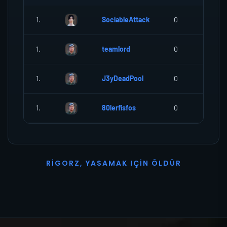
1.
SociableAttack
0
0
1.
teamlord
0
0
1.
J3yDeadPool
0
0
1.
80lerfisfos
0
0
R
I
G
O
R
Z
,
Y
A
S
A
M
A
K
I
Ç
I
N
Ö
L
D
Ü
R