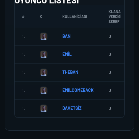
OYUNCU LISTESI
KLANA
#
K
KULLANICI ADI
VERDIGI
Z
SEREF
1.
BAN
0
0
1.
EMİL
0
0
1.
THEBAN
0
0
1.
EMILCOMEBACK
0
0
1.
DAVETSİZ
0
0