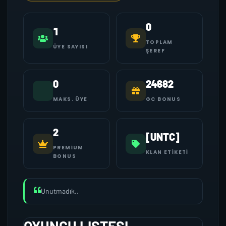
0
1
TOPLAM
ÜYE SAYISI
ŞEREF
0
24682
MAKS. ÜYE
GC BONUS
2
[UNTC]
PREMIUM
KLAN ETIKETI
BONUS
Unutmadık..