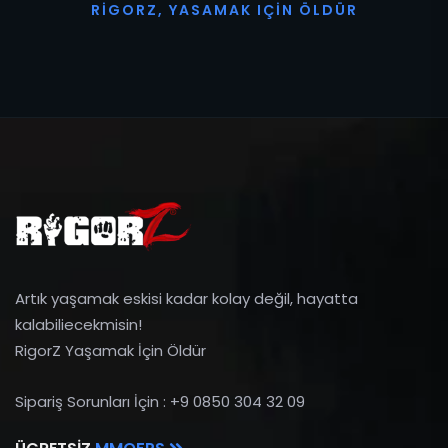
R
I
G
O
R
Z
,
Y
A
S
A
M
A
K
I
Ç
I
N
Ö
L
D
Ü
R
Artık yaşamak eskisi kadar kolay değil, hayatta
kalabiliecekmisin!
RigorZ Yaşamak İçin Öldür
Sipariş Sorunları İçin : +9 0850 304 32 09