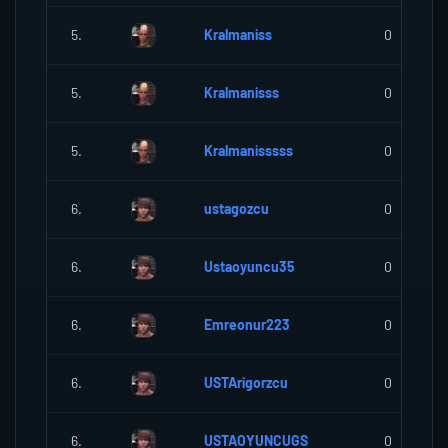
5.
Kralmaniss
0
5.
Kralmanisss
0
5.
Kralmanisssss
0
6.
ustagozcu
0
6.
Ustaoyuncu35
0
6.
Emreonur223
0
6.
USTArigorzcu
0
6.
USTAOYUNCUGS
0