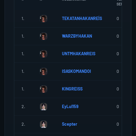
SEREF
1.
TEKATANHAKANREİS
0
1.
WARZBYHAKAN
0
1.
UNTMHAKANREIS
0
1.
ISASKOMANDOI
0
1.
KINGREISS
0
2.
EyLul159
0
2.
Scepter
0