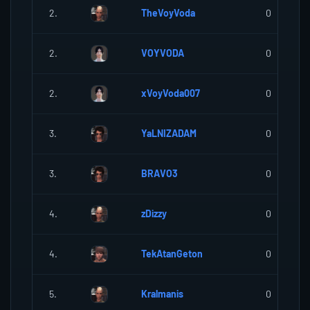
2.
TheVoyVoda
0
2.
VOYVODA
0
2.
xVoyVoda007
0
3.
YaLNIZADAM
0
3.
BRAVO3
0
4.
zDizzy
0
4.
TekAtanGeton
0
5.
Kralmanis
0