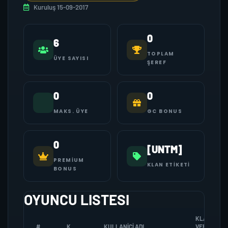
Kuruluş 15-09-2017
0
6
TOPLAM
ÜYE SAYISI
ŞEREF
0
0
MAKS. ÜYE
GC BONUS
0
[UNTM]
PREMIUM
KLAN ETIKETI
BONUS
OYUNCU LISTESI
KLANA
#
K
KULLANICI ADI
VERDIGI