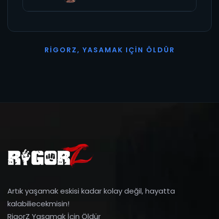
R
I
G
O
R
Z
,
Y
A
S
A
M
A
K
I
Ç
I
N
Ö
L
D
Ü
R
Artık yaşamak eskisi kadar kolay değil, hayatta
kalabiliecekmisin!
RigorZ Yaşamak İçin Öldür