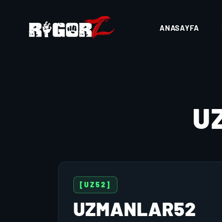
ANASAYFA
U
[UZ52]
UZMANLAR52