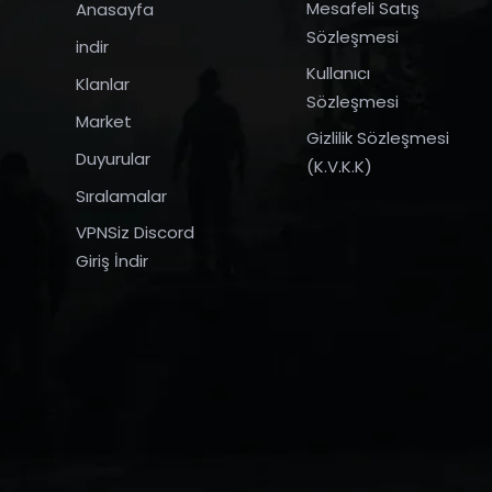
Mesafeli Satış
Anasayfa
Sözleşmesi
indir
Kullanıcı
Klanlar
Sözleşmesi
Market
Gizlilik Sözleşmesi
Duyurular
(K.V.K.K)
Sıralamalar
VPNSiz Discord
Giriş İndir