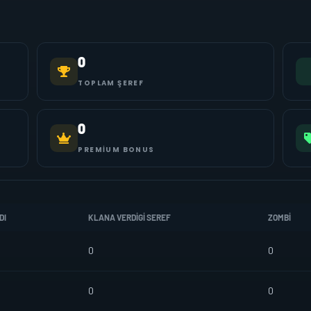
0
TOPLAM ŞEREF
0
PREMIUM BONUS
DI
KLANA VERDIGI SEREF
ZOMBI
0
0
0
0