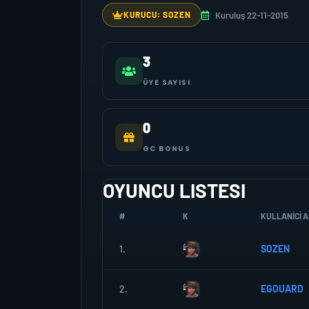
Kuruluş 22-11-2015
KURUCU: SOZEN
3
ÜYE SAYISI
0
GC BONUS
OYUNCU LISTESI
#
K
KULLANICI A
1.
SOZEN
2.
EGOUARD