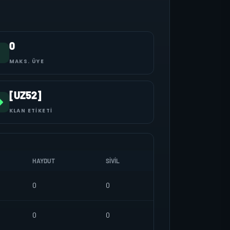
0
MAKS. ÜYE
[UZ52]
KLAN ETIKETI
HAYDUT
SIVIL
0
0
0
0