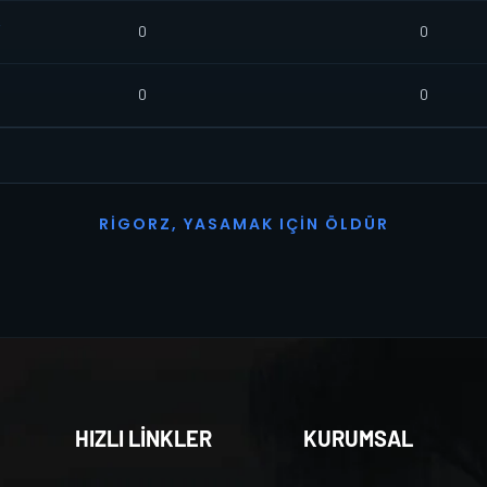
Y
0
0
0
0
R
I
G
O
R
Z
,
Y
A
S
A
M
A
K
I
Ç
I
N
Ö
L
D
Ü
R
HIZLI LİNKLER
KURUMSAL