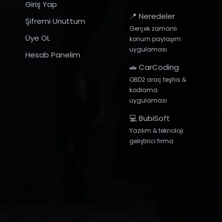
Giriş Yap
📍 Neredeler
Şifremi Unuttum
Gerçek zamanlı
Üye OL
konum paylaşım
uygulaması
Hesab Panelim
🚗 CarCoding
OBD2 araç teşhis &
kodlama
uygulaması
💻 BubiSoft
Yazılım & teknoloji
geliştirici firma