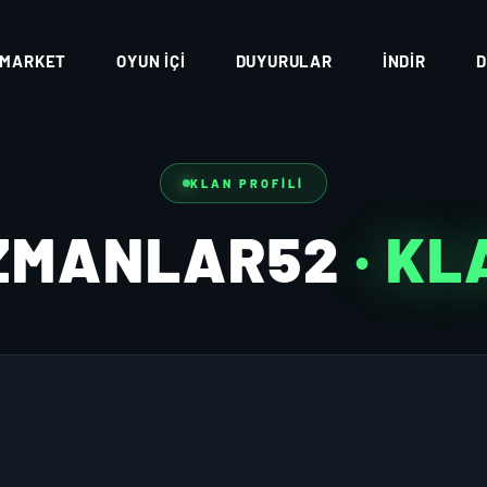
MARKET
OYUN İÇI
DUYURULAR
İNDIR
D
KLAN PROFILI
ZMANLAR52
· KL