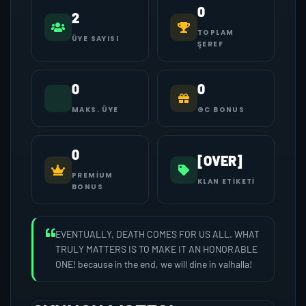
0
2
TOPLAM
ÜYE SAYISI
ŞEREF
0
0
MAKS. ÜYE
GC BONUS
0
[OVER]
PREMIUM
KLAN ETIKETI
BONUS
EVENTUALLY, DEATH COMES FOR US ALL. WHAT
TRULY MATTERS IS TO MAKE IT AN HONORABLE
ONE! because in the end, we will dine in valhalla!