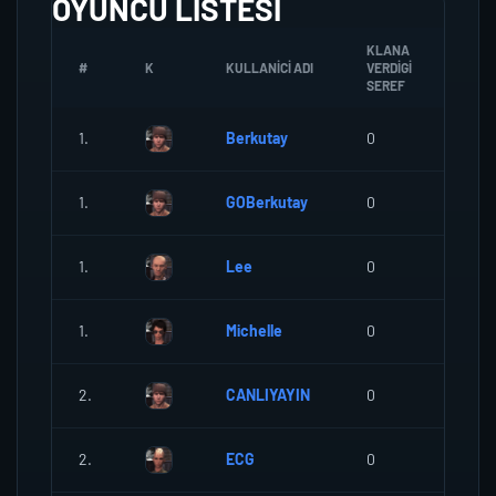
OYUNCU LISTESI
KLANA
#
K
KULLANICI ADI
VERDIGI
ZOMB
SEREF
1.
Berkutay
0
0
1.
GOBerkutay
0
0
1.
Lee
0
0
1.
Michelle
0
0
2.
CANLIYAYIN
0
0
2.
ECG
0
0