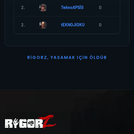
2.
TeknoAPSİS
0
0
2.
tEKNOJIOKU
0
0
R
I
G
O
R
Z
,
Y
A
S
A
M
A
K
I
Ç
I
N
Ö
L
D
Ü
R