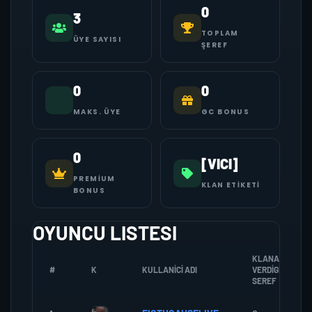
0
3
TOPLAM
ÜYE SAYISI
ŞEREF
0
0
MAKS. ÜYE
GC BONUS
0
[VICI]
PREMIUM
KLAN ETIKETI
BONUS
OYUNCU LISTESI
KLANA
#
K
KULLANICI ADI
VERDIGI
SEREF