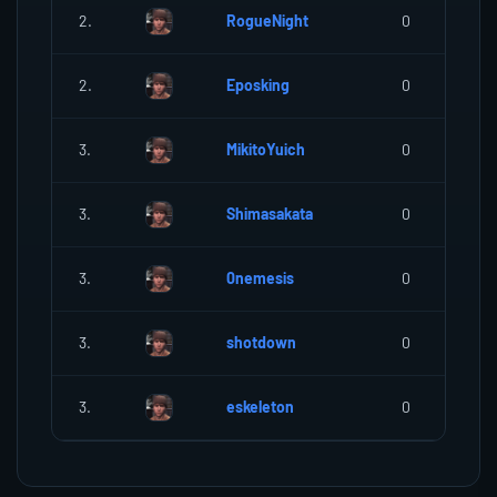
2.
RogueNight
0
2.
Eposking
0
3.
MikitoYuich
0
3.
Shimasakata
0
3.
0nemesis
0
3.
shotdown
0
3.
eskeleton
0