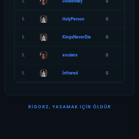
1.
Goldenkey
0
0
1.
HolyPerson
0
0
1.
KingsNeverDie
0
0
1.
exulans
0
0
1.
İnfrared
0
0
R
I
G
O
R
Z
,
Y
A
S
A
M
A
K
I
Ç
I
N
Ö
L
D
Ü
R