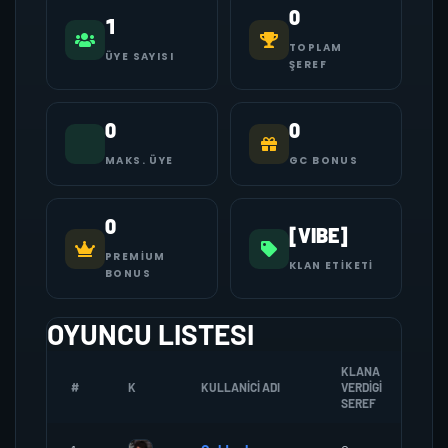
0
1
TOPLAM
ÜYE SAYISI
ŞEREF
0
0
MAKS. ÜYE
GC BONUS
0
[VIBE]
PREMIUM
KLAN ETIKETI
BONUS
OYUNCU LISTESI
KLANA
#
K
KULLANICI ADI
VERDIGI
ZO
SEREF