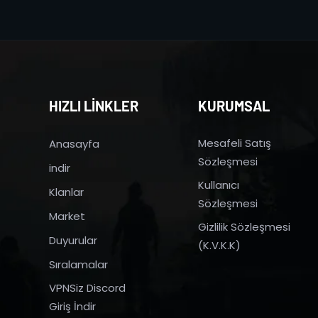
HIZLI LİNKLER
KURUMSAL
Mesafeli Satış
Anasayfa
Sözleşmesi
indir
Kullanıcı
Klanlar
Sözleşmesi
Market
Gizlilik Sözleşmesi
Duyurular
(K.V.K.K)
Sıralamalar
VPNSiz Discord
Giriş İndir