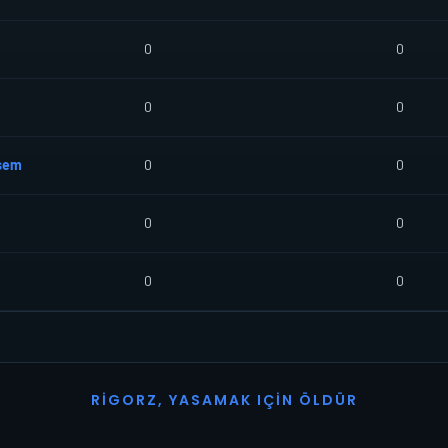
0
0
0
0
sem
0
0
0
0
0
0
R
I
G
O
R
Z
,
Y
A
S
A
M
A
K
I
Ç
I
N
Ö
L
D
Ü
R