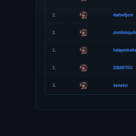
2.
darbelijoni
2.
zombimiyuh
2.
halaymicek
2.
ZIBARTICI
3.
venetor