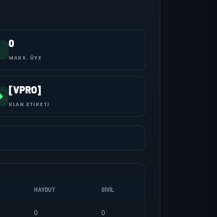
0
MAKS. ÜYE
[VPRO]
KLAN ETIKETI
HAYDUT
SIVIL
0
0