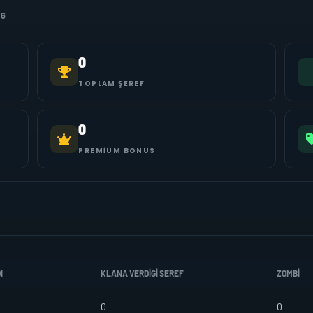
16
0
TOPLAM ŞEREF
0
PREMIUM BONUS
I
KLANA VERDIGI SEREF
ZOMBI
0
0