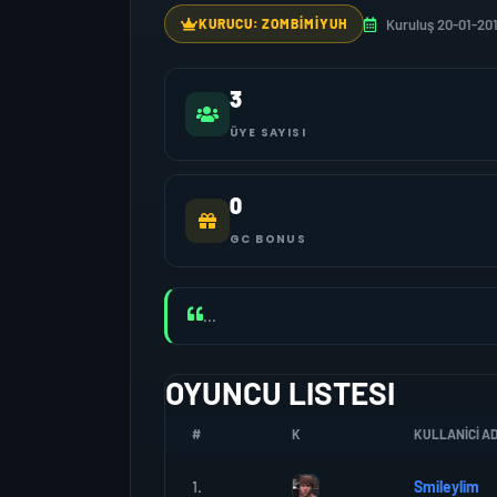
Kuruluş 20-01-20
KURUCU: ZOMBIMIYUH
3
ÜYE SAYISI
0
GC BONUS
...
OYUNCU LISTESI
#
K
KULLANICI AD
1.
Smileylim