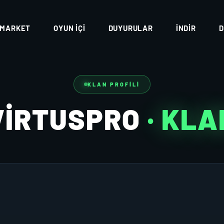
MARKET
OYUN İÇI
DUYURULAR
İNDIR
D
KLAN PROFILI
VIRTUSPRO
· KLA