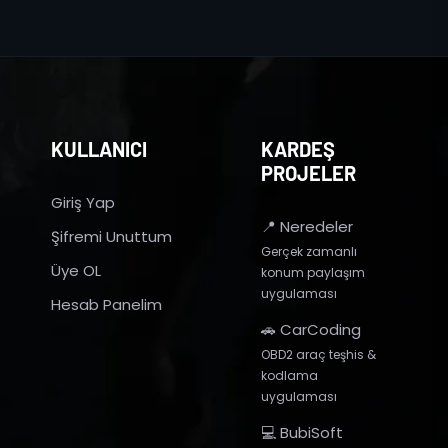
KULLANICI
KARDEŞ
PROJELER
Giriş Yap
📍 Neredeler
Şifremi Unuttum
Gerçek zamanlı
Üye OL
konum paylaşım
uygulaması
Hesab Panelim
🚗 CarCoding
OBD2 araç teşhis &
kodlama
uygulaması
💻 BubiSoft