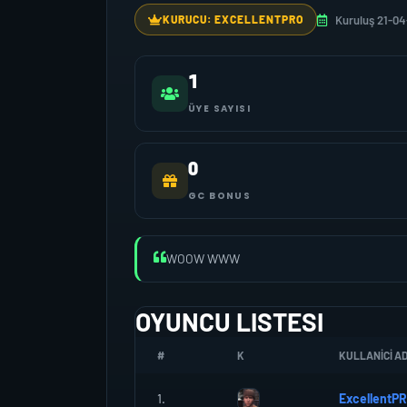
Kuruluş 21-0
KURUCU: EXCELLENTPRO
1
ÜYE SAYISI
0
GC BONUS
WOOW WWW
OYUNCU LISTESI
#
K
KULLANICI AD
1.
ExcellentP