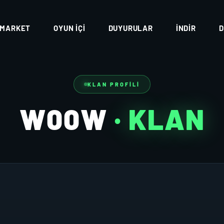
MARKET
OYUN İÇI
DUYURULAR
İNDIR
D
KLAN PROFILI
W00W
· KLAN