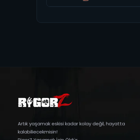
Artık yaşamak eskisi kadar kolay değil, hayatta
kalabiliecekmisin!
RigorZ Yaşamak İçin Öldür