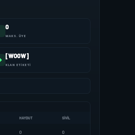
0
MAKS. ÜYE
[WO0W]
KLAN ETIKETI
HAYDUT
SIVIL
0
0