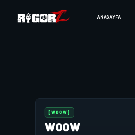
ANASAYFA
[WO0W]
W00W