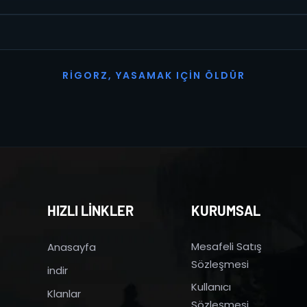
R
I
G
O
R
Z
,
Y
A
S
A
M
A
K
I
Ç
I
N
Ö
L
D
Ü
R
HIZLI LİNKLER
KURUMSAL
Mesafeli Satış
Anasayfa
Sözleşmesi
indir
Kullanıcı
Klanlar
Sözleşmesi