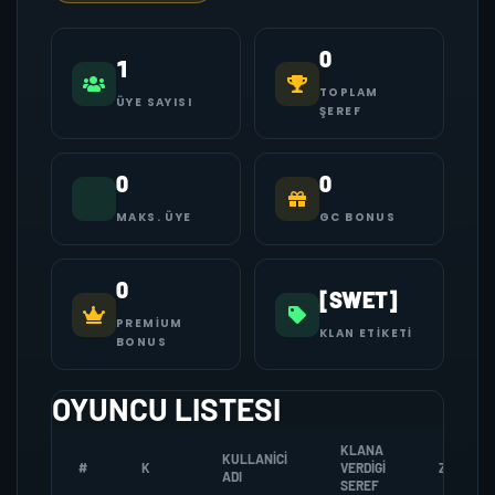
0
1
TOPLAM
ÜYE SAYISI
ŞEREF
0
0
MAKS. ÜYE
GC BONUS
0
[SWET]
PREMIUM
KLAN ETIKETI
BONUS
OYUNCU LISTESI
KLANA
KULLANICI
#
K
VERDIGI
ZOMBI
ADI
SEREF