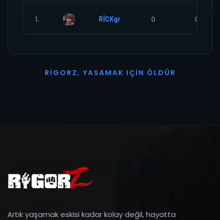
1.
RİCKgr
0
0
R
I
G
O
R
Z
,
Y
A
S
A
M
A
K
I
Ç
I
N
Ö
L
D
Ü
R
Artık yaşamak eskisi kadar kolay değil, hayatta