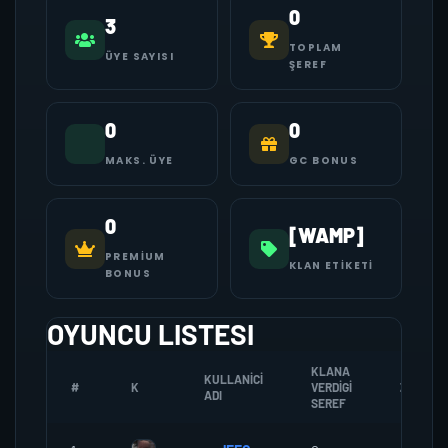
0
3
TOPLAM
ÜYE SAYISI
ŞEREF
0
0
MAKS. ÜYE
GC BONUS
0
[WAMP]
PREMIUM
KLAN ETIKETI
BONUS
OYUNCU LISTESI
KLANA
KULLANICI
#
K
VERDIGI
ZOMBI
ADI
SEREF