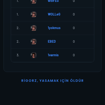
1.
wolFEG
0
0
1.
WOLLeG
0
0
2.
1yokmus
0
0
2.
EBED
0
0
3.
1varmis
0
0
R
I
G
O
R
Z
,
Y
A
S
A
M
A
K
I
Ç
I
N
Ö
L
D
Ü
R