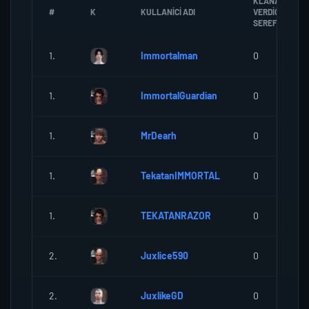
KLANA
#
K
KULLANICI ADI
VERDIGI
SEREF
1.
Immortalman
0
1.
ImmortalGuardian
0
1.
MrDearh
0
1.
TekatanIMMORTAL
0
1.
TEKATANRAZOR
0
2.
Juxlice590
0
2.
JuxlikeGD
0