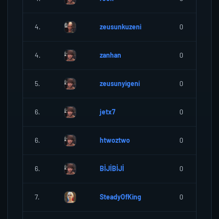
4.
zeusunkuzeni
0
4.
zanhan
0
5.
zeusunyigeni
0
6.
jetx7
0
6.
htwoztwo
0
6.
BİJİBİJİ
0
7.
SteadyOfKing
0