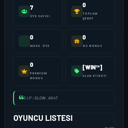
0
7
TOPLAM
ÜYE SAYISI
ŞEREF
0
0
MAKS. ÜYE
GC BONUS
0
[WIN™]
PREMIUM
KLAN ETIKETI
BONUS
R.I.P : GLOW , AK47
OYUNCU LISTESI