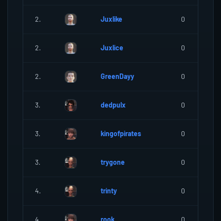
2.
Juxlike
0
2.
Juxlice
0
2.
GreenDayy
0
3.
dedpulx
0
3.
kingofpirates
0
3.
trygone
0
4.
trinty
0
4.
rook
0