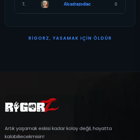
7.
Alcadrazodiac
0
R
I
G
O
R
Z
,
Y
A
S
A
M
A
K
I
Ç
I
N
Ö
L
D
Ü
R
Artık yaşamak eskisi kadar kolay değil, hayatta
kalabiliecekmisin!