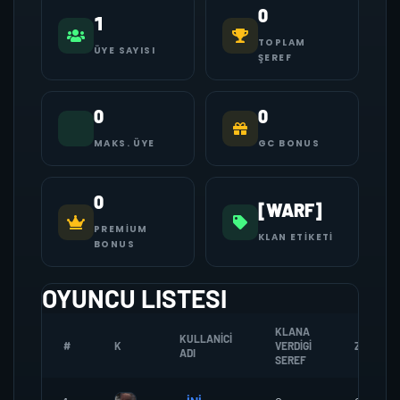
0
1
TOPLAM
ÜYE SAYISI
ŞEREF
0
0
MAKS. ÜYE
GC BONUS
0
[WARF]
PREMIUM
KLAN ETIKETI
BONUS
OYUNCU LISTESI
KLANA
KULLANICI
#
K
VERDIGI
ZOMBI
ADI
SEREF