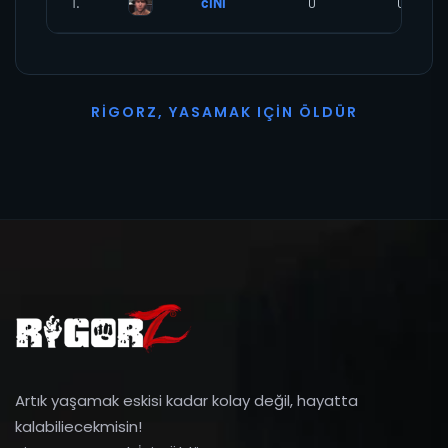
1.
cİNİ
0
0
R
I
G
O
R
Z
,
Y
A
S
A
M
A
K
I
Ç
I
N
Ö
L
D
Ü
R
Artık yaşamak eskisi kadar kolay değil, hayatta
kalabiliecekmisin!