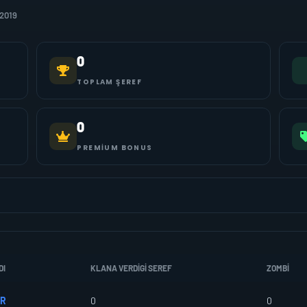
-2019
0
TOPLAM ŞEREF
0
PREMIUM BONUS
DI
KLANA VERDIGI SEREF
ZOMBI
TR
0
0