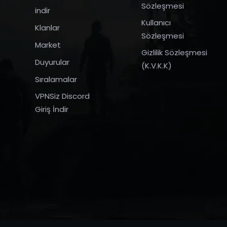
Sözleşmesi
indir
Kullanıcı
Klanlar
Sözleşmesi
Market
Gizlilik Sözleşmesi
Duyurular
(K.V.K.K)
Sıralamalar
VPNSiz Discord
Giriş İndir