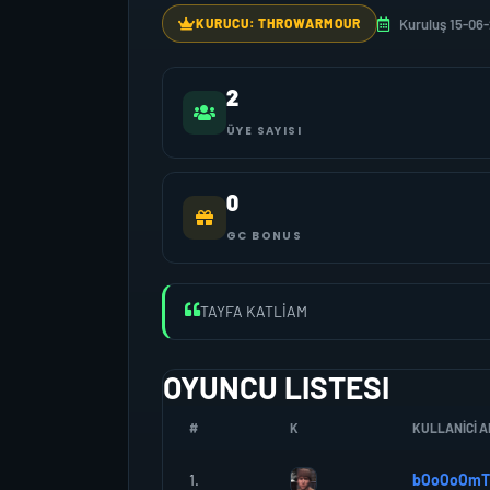
Kuruluş 15-06
KURUCU: THROWARMOUR
2
ÜYE SAYISI
0
GC BONUS
TAYFA KATLİAM
OYUNCU LISTESI
#
K
KULLANICI A
1.
bOoOoOm