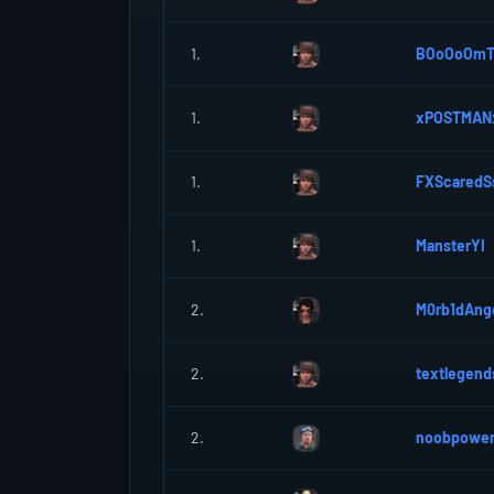
1.
BOoOoOm
1.
xPOSTMAN
1.
FXScaredS
1.
MansterYI
2.
M0rb1dAng
2.
textlegend
2.
noobpowe