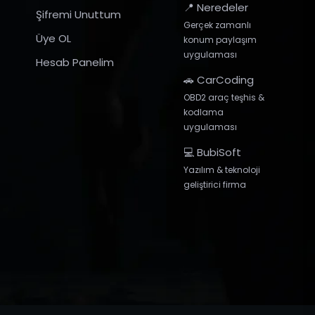
📍 Neredeler
Şifremi Unuttum
Gerçek zamanlı
Üye OL
konum paylaşım
uygulaması
Hesab Panelim
🚗 CarCoding
OBD2 araç teşhis &
kodlama
uygulaması
💻 BubiSoft
Yazılım & teknoloji
geliştirici firma