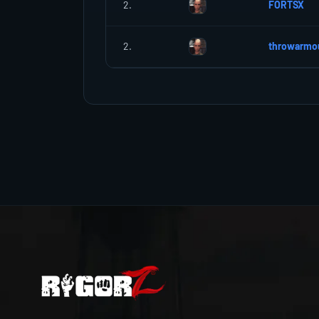
2.
FORTSX
2.
throwarmo