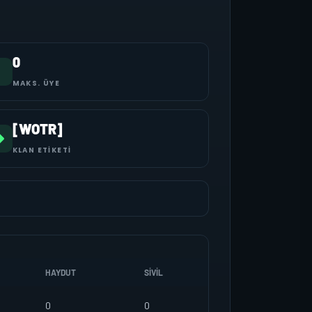
0
MAKS. ÜYE
[WOTR]
KLAN ETIKETI
HAYDUT
SIVIL
0
0