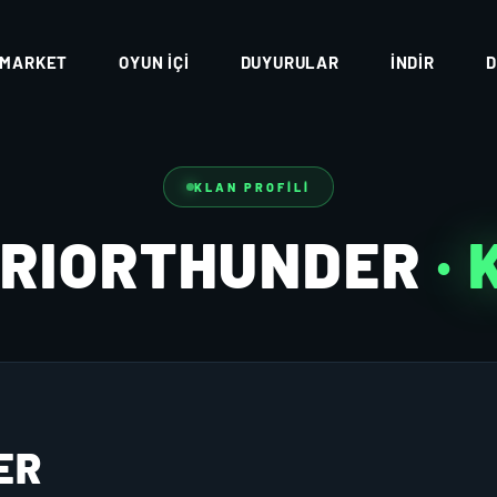
MARKET
OYUN İÇI
DUYURULAR
İNDIR
D
KLAN PROFILI
RIORTHUNDER
·
ER