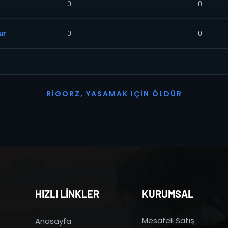
0
0
ur
0
0
R
I
G
O
R
Z
,
Y
A
S
A
M
A
K
I
Ç
I
N
Ö
L
D
Ü
R
HIZLI LİNKLER
KURUMSAL
Mesafeli Satış
Anasayfa