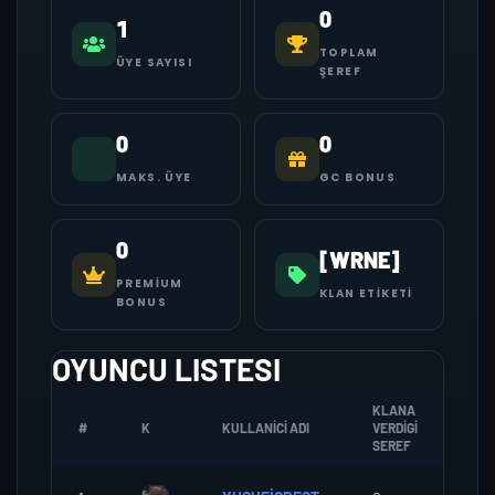
0
1
TOPLAM
ÜYE SAYISI
ŞEREF
0
0
MAKS. ÜYE
GC BONUS
0
[WRNE]
PREMIUM
KLAN ETIKETI
BONUS
OYUNCU LISTESI
KLANA
#
K
KULLANICI ADI
VERDIGI
ZOM
SEREF