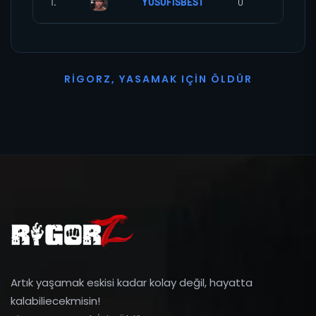
1.
YUSUFİSBEST
0
0
R
I
G
O
R
Z
,
Y
A
S
A
M
A
K
I
Ç
I
N
Ö
L
D
Ü
R
Artık yaşamak eskisi kadar kolay değil, hayatta
kalabiliecekmisin!