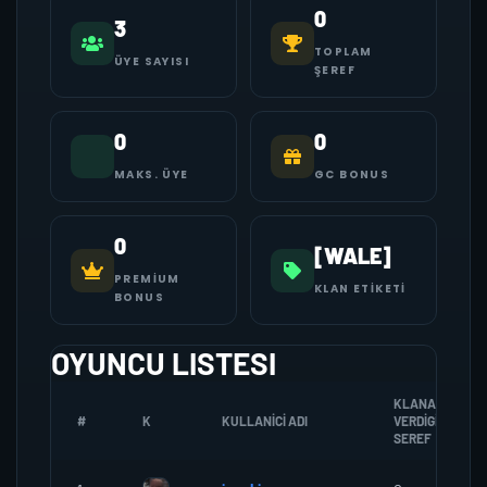
0
3
TOPLAM
ÜYE SAYISI
ŞEREF
0
0
MAKS. ÜYE
GC BONUS
0
[WALE]
PREMIUM
KLAN ETIKETI
BONUS
OYUNCU LISTESI
KLANA
#
K
KULLANICI ADI
VERDIGI
SEREF