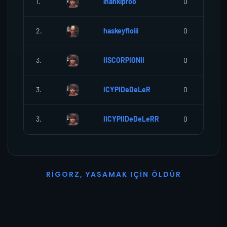
1.
inankiproo
0
2.
haskeyfloiii
0
3.
IISCORPIONII
0
3.
ICYPIDeDeLeR
0
3.
IICYPIIDeDeLeRR
0
R
I
G
O
R
Z
,
Y
A
S
A
M
A
K
I
Ç
I
N
Ö
L
D
Ü
R