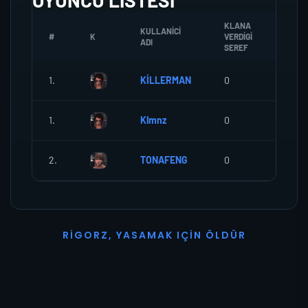
OYUNCU LISTESI
KLANA
KULLANICI
#
K
VERDIGI
ZOMBI
ADI
SEREF
1.
KİLLERMAN
0
0
1.
Klmnz
0
0
2.
TONAFENG
0
0
R
I
G
O
R
Z
,
Y
A
S
A
M
A
K
I
Ç
I
N
Ö
L
D
Ü
R