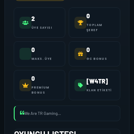
0
2
TOPLAM
ÜYE SAYISI
ŞEREF
0
0
MAKS. ÜYE
GC BONUS
0
[W4TR]
PREMIUM
KLAN ETIKETI
BONUS
We Are TR Gaming...