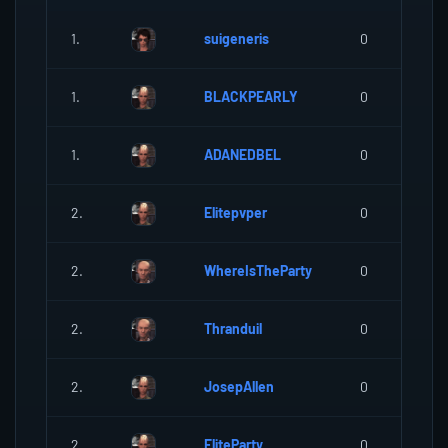
1.
suigeneris
0
1.
BLACKPEARLY
0
1.
ADANEDBEL
0
2.
Elitepvper
0
2.
WhereIsTheParty
0
2.
Thranduil
0
2.
JosepAllen
0
2.
EliteParty
0