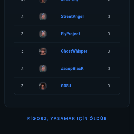
3.
StreetAngel
0
3.
FlyProject
0
3.
GhostWhisper
0
3.
JacopBIacK
0
3.
G0SU
0
R
I
G
O
R
Z
,
Y
A
S
A
M
A
K
I
Ç
I
N
Ö
L
D
Ü
R