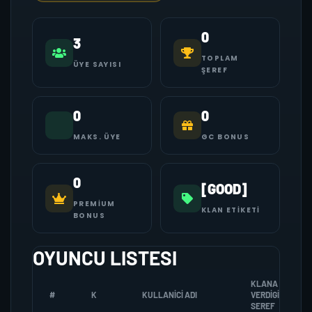
0
3
TOPLAM
ÜYE SAYISI
ŞEREF
0
0
MAKS. ÜYE
GC BONUS
0
[GOOD]
PREMIUM
KLAN ETIKETI
BONUS
OYUNCU LISTESI
KLANA
#
K
KULLANICI ADI
VERDIGI
SEREF