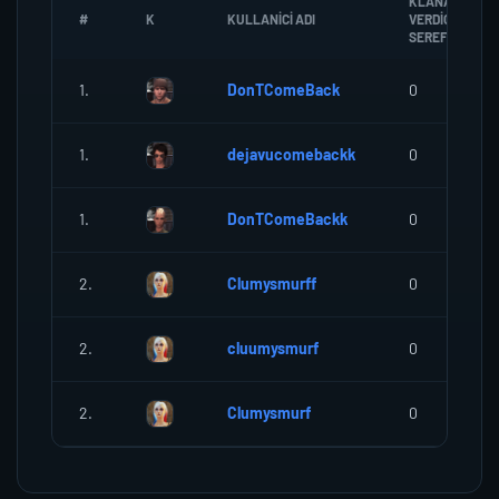
KLANA
#
K
KULLANICI ADI
VERDIGI
SEREF
1.
DonTComeBack
0
1.
dejavucomebackk
0
1.
DonTComeBackk
0
2.
Clumysmurff
0
2.
cluumysmurf
0
2.
Clumysmurf
0