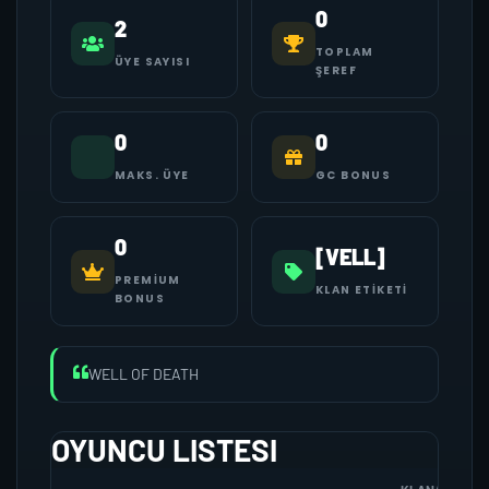
0
2
TOPLAM
ÜYE SAYISI
ŞEREF
0
0
MAKS. ÜYE
GC BONUS
0
[VELL]
PREMIUM
KLAN ETIKETI
BONUS
WELL OF DEATH
OYUNCU LISTESI