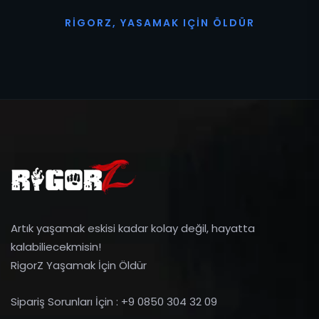
R
I
G
O
R
Z
,
Y
A
S
A
M
A
K
I
Ç
I
N
Ö
L
D
Ü
R
Artık yaşamak eskisi kadar kolay değil, hayatta
kalabiliecekmisin!
RigorZ Yaşamak İçin Öldür
Sipariş Sorunları İçin : +9 0850 304 32 09