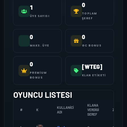
0
1
TOPLAM
ÜYE SAYISI
ŞEREF
0
0
MAKS. ÜYE
GC BONUS
0
[WTEG]
PREMIUM
KLAN ETIKETI
BONUS
OYUNCU LISTESI
KLANA
KULLANICI
#
K
VERDIGI
ZOMBI
ADI
SEREF