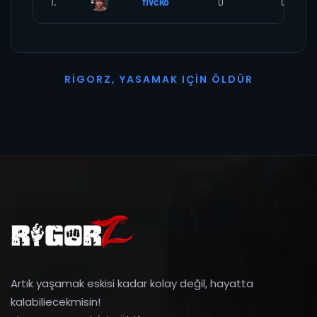
1.
flvcko
0
0
R
I
G
O
R
Z
,
Y
A
S
A
M
A
K
I
Ç
I
N
Ö
L
D
Ü
R
Artık yaşamak eskisi kadar kolay değil, hayatta
kalabiliecekmisin!