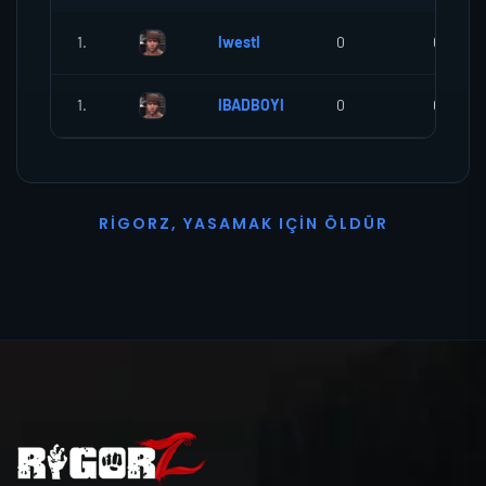
1.
IwestI
0
0
1.
IBADBOYI
0
0
R
I
G
O
R
Z
,
Y
A
S
A
M
A
K
I
Ç
I
N
Ö
L
D
Ü
R