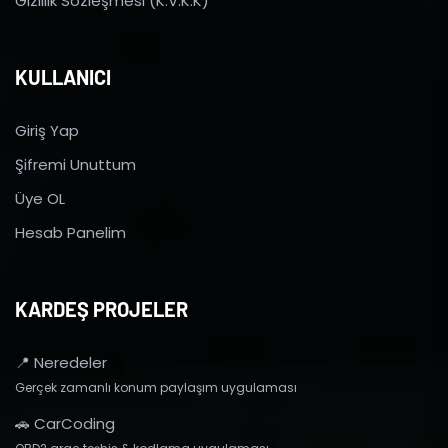
Gizlilik Sözleşmesi (K.V.K.K)
KULLANICI
Giriş Yap
Şifremi Unuttum
Üye OL
Hesab Panelim
KARDEŞ PROJELER
📍 Neredeler
Gerçek zamanlı konum paylaşım uygulaması
🚗 CarCoding