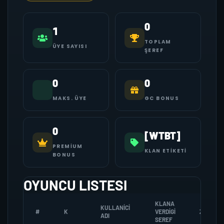
0
1
TOPLAM
ÜYE SAYISI
ŞEREF
0
0
MAKS. ÜYE
GC BONUS
0
[WTBT]
PREMIUM
KLAN ETIKETI
BONUS
OYUNCU LISTESI
KLANA
KULLANICI
#
K
VERDIGI
ZOMBI
ADI
SEREF