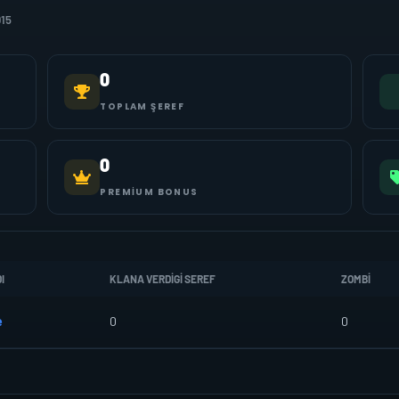
015
0
TOPLAM ŞEREF
0
PREMIUM BONUS
I
KLANA VERDIGI SEREF
ZOMBI
e
0
0