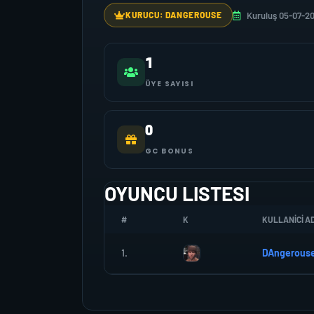
Kuruluş 05-07-2
KURUCU: DANGEROUSE
1
ÜYE SAYISI
0
GC BONUS
OYUNCU LISTESI
#
K
KULLANICI AD
1.
DAngerous