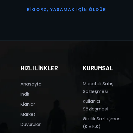
R
I
G
O
R
Z
,
Y
A
S
A
M
A
K
I
Ç
I
N
Ö
L
D
Ü
R
HIZLI LİNKLER
KURUMSAL
Mesafeli Satış
Anasayfa
Sözleşmesi
indir
Kullanıcı
Klanlar
Sözleşmesi
Market
Gizlilik Sözleşmesi
Duyurular
(K.V.K.K)