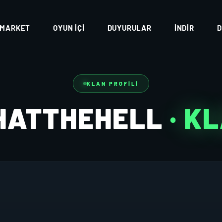
MARKET
OYUN İÇI
DUYURULAR
İNDIR
D
KLAN PROFILI
HATTHEHELL
· K