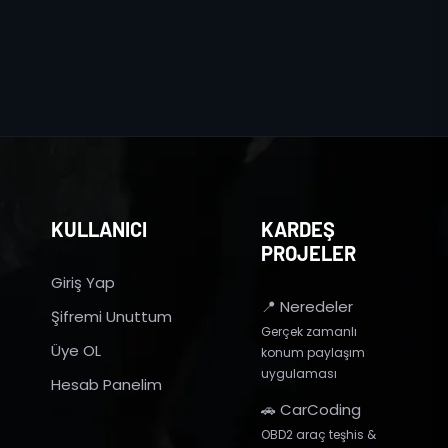
KULLANICI
KARDEŞ
PROJELER
Giriş Yap
📍 Neredeler
Şifremi Unuttum
Gerçek zamanlı
Üye OL
konum paylaşım
uygulaması
Hesab Panelim
🚗 CarCoding
OBD2 araç teşhis &