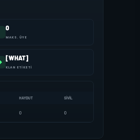
0
MAKS. ÜYE
[WHAT]
KLAN ETIKETI
HAYDUT
SIVIL
0
0