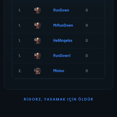
1.
RunDown
0
0
1.
MrRunDown
0
0
1.
HellAngelss
0
0
1.
RunDown1
0
0
2.
MIstoo
0
0
R
I
G
O
R
Z
,
Y
A
S
A
M
A
K
I
Ç
I
N
Ö
L
D
Ü
R