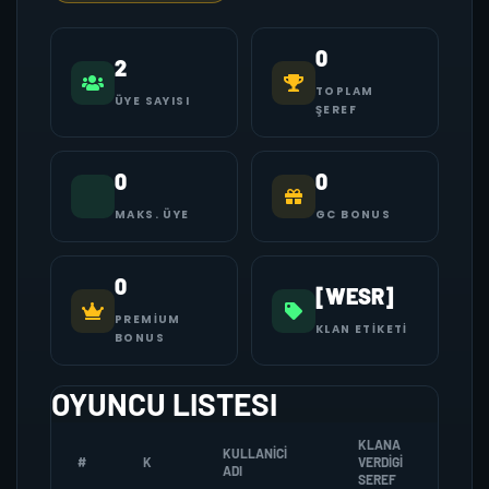
0
2
TOPLAM
ÜYE SAYISI
ŞEREF
0
0
MAKS. ÜYE
GC BONUS
0
[WESR]
PREMIUM
KLAN ETIKETI
BONUS
OYUNCU LISTESI
KLANA
KULLANICI
#
K
VERDIGI
ZOMB
ADI
SEREF