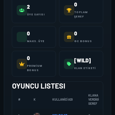
0
2
TOPLAM
ÜYE SAYISI
ŞEREF
0
0
MAKS. ÜYE
GC BONUS
0
[WILD]
PREMIUM
KLAN ETIKETI
BONUS
OYUNCU LISTESI
KLANA
#
K
KULLANICI ADI
VERDIGI
ZO
SEREF