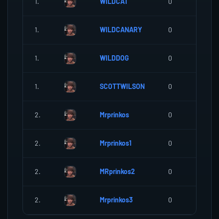
1.
WILDCAT
0
0
1.
WILDCANARY
0
0
1.
WILDDOG
0
0
1.
SCOTTWILSON
0
0
2.
Mrprinkos
0
0
2.
Mrprinkos1
0
0
2.
MRprinkos2
0
0
2.
Mrprinkos3
0
0