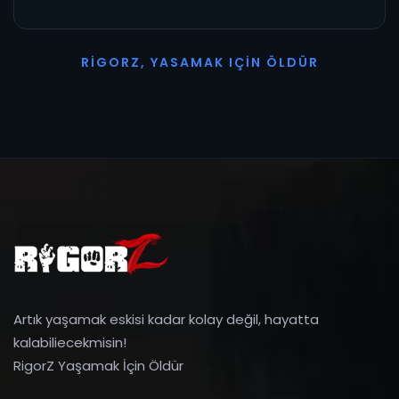
R
I
G
O
R
Z
,
Y
A
S
A
M
A
K
I
Ç
I
N
Ö
L
D
Ü
R
Artık yaşamak eskisi kadar kolay değil, hayatta
kalabiliecekmisin!
RigorZ Yaşamak İçin Öldür