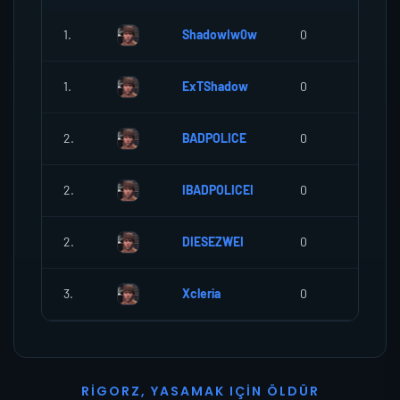
1.
ShadowIw0w
0
0
1.
ExTShadow
0
0
2.
BADPOLICE
0
0
2.
IBADPOLICEI
0
0
2.
DIESEZWEI
0
0
3.
Xcleria
0
0
R
I
G
O
R
Z
,
Y
A
S
A
M
A
K
I
Ç
I
N
Ö
L
D
Ü
R