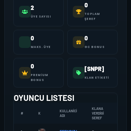
0
2
TOPLAM
ÜYE SAYISI
ŞEREF
0
0
MAKS. ÜYE
GC BONUS
0
[SNPR]
PREMIUM
KLAN ETIKETI
BONUS
OYUNCU LISTESI
KLANA
KULLANICI
#
K
VERDIGI
ZOMBI
ADI
SEREF