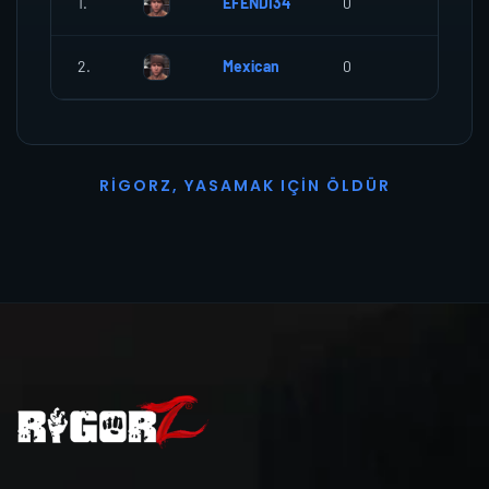
1.
EFENDI34
0
0
2.
Mexican
0
0
R
I
G
O
R
Z
,
Y
A
S
A
M
A
K
I
Ç
I
N
Ö
L
D
Ü
R