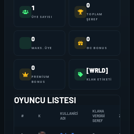
0
1
TOPLAM
ÜYE SAYISI
ŞEREF
0
0
MAKS. ÜYE
GC BONUS
0
[WRLD]
PREMIUM
KLAN ETIKETI
BONUS
OYUNCU LISTESI
KLANA
KULLANICI
#
K
VERDIGI
ZOMBI
ADI
SEREF