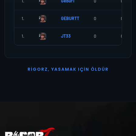
1.
GeburT
0
0
1.
GEBURTT
0
0
1.
JT33
0
0
R
I
G
O
R
Z
,
Y
A
S
A
M
A
K
I
Ç
I
N
Ö
L
D
Ü
R