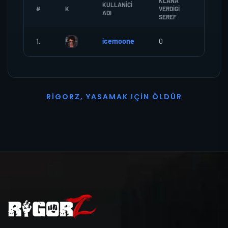
KLANA
KULLANICI
#
K
VERDIGI
ZOMBI
ADI
SEREF
1.
icemoone
0
0
R
I
G
O
R
Z
,
Y
A
S
A
M
A
K
I
Ç
I
N
Ö
L
D
Ü
R