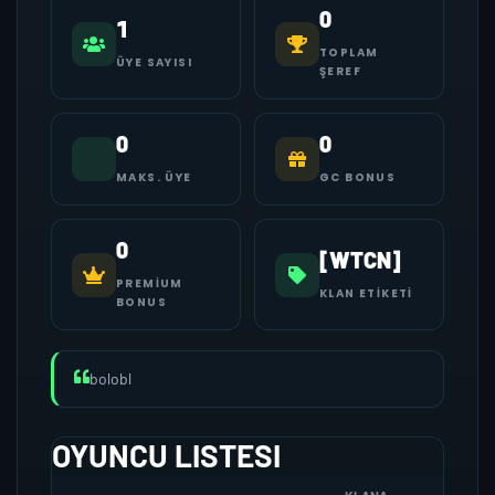
0
1
TOPLAM
ÜYE SAYISI
ŞEREF
0
0
MAKS. ÜYE
GC BONUS
0
[WTCN]
PREMIUM
KLAN ETIKETI
BONUS
bolobl
OYUNCU LISTESI