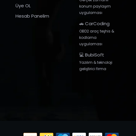
Üye OL
konum paylaşım
uygulaması
Hesab Panelim
🚗 CarCoding
OBD2 araç teşhis &
kodlama
uygulaması
💻 BubiSoft
Yazılım & teknoloji
geliştirici firma