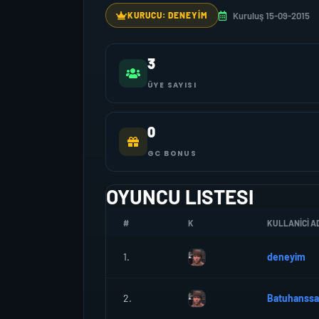
Kuruluş 15-09-2015
KURUCU: DENEYIM
3
ÜYE SAYISI
0
GC BONUS
OYUNCU LISTESI
#
K
KULLANICI AD
1.
deneyim
2.
Batuhanss