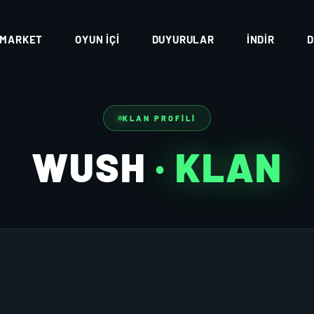
MARKET
OYUN İÇI
DUYURULAR
İNDIR
D
KLAN PROFILI
WUSH
· KLAN