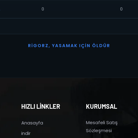
2
0
0
R
I
G
O
R
Z
,
Y
A
S
A
M
A
K
I
Ç
I
N
Ö
L
D
Ü
R
HIZLI LİNKLER
KURUMSAL
Mesafeli Satış
Anasayfa
Sözleşmesi
indir