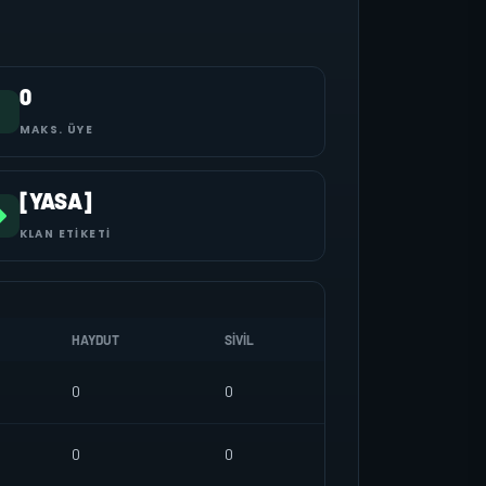
0
MAKS. ÜYE
[YASA]
KLAN ETIKETI
HAYDUT
SIVIL
0
0
0
0