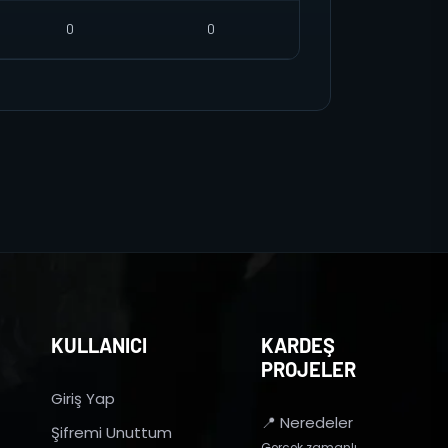
0
0
KULLANICI
KARDEŞ
PROJELER
Giriş Yap
📍 Neredeler
Şifremi Unuttum
Gerçek zamanlı