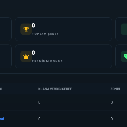
0
TOPLAM ŞEREF
0
PREMIUM BONUS
I
KLANA VERDIGI SEREF
ZOMBI
0
0
asd
0
0